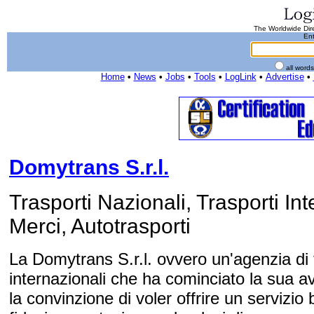
The Worldwide Dire
Ent
all word
Home
•
News
•
Jobs
•
Tools
•
LogLink
•
Advertise
•
Domytrans S.r.l.
Trasporti Nazionali, Trasporti In
Merci, Autotrasporti
La Domytrans S.r.l. ovvero un'agenzia di t
internazionali che ha cominciato la sua a
la convinzione di voler offrire un servizio 