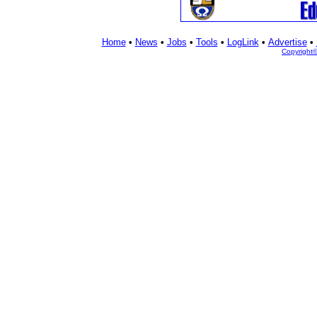
Home
•
News
•
Jobs
•
Tools
•
LogLink
•
Advertise
•
Copyright